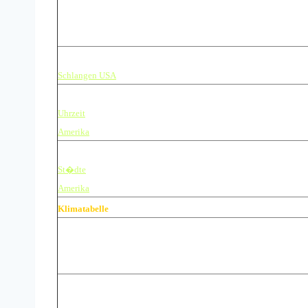
Infos Amerika
Schlangen USA
Uhrzeit
Amerika
St�dte
Amerika
Klimatabelle
Florida Klimatabelle