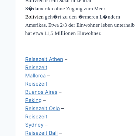
Bolivien ist ein Staat in zentral
S�damerika ohne Zugang zum Meer.
Bolivien
geh�rt zu den �rmeren L�ndern
Amerikas. Etwa 2/3 der Einwohner leben unterhalb
hat etwa 11,5 Millionen Einwohner.
Reisezeit Athen
–
Reisezeit
Mallorca
–
Reisezeit
Buenos Aires
–
Peking
–
Reisezeit Oslo
–
Reisezeit
Sydney
–
Reisezeit Bali
–